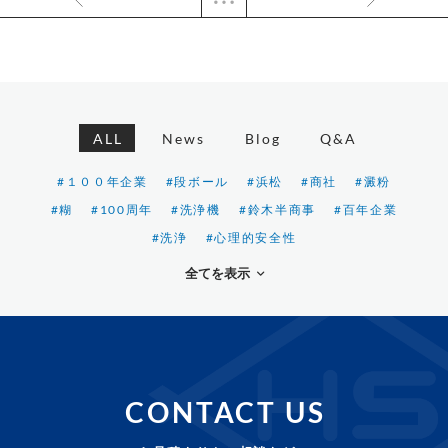
ALL
News
Blog
Q&A
#１００年企業
#段ボール
#浜松
#商社
#澱粉
#糊
#100周年
#洗浄機
#鈴木半商事
#百年企業
#洗浄
#心理的安全性
全てを表示
CONTACT US