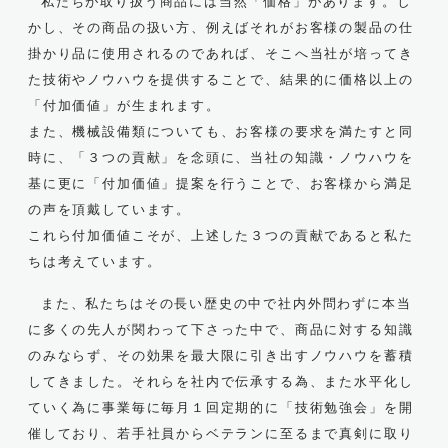
私たちが取り扱う商品には当然「価格」があります。し
かし、その商品の扱い方、例えばそれがお客様の製品の仕
掛かり品に使用されるのであれば、そこへ当社が培ってき
た技術やノウハウを提供することで、結果的に価格以上の
「付加価値」が生まれます。
また、機械設備類についても、お客様の要求を満たすと同
時に、「３つの貢献」を念頭に、当社の知識・ノウハウを
基に更に「付加価値」提案を行うことで、お客様から満足
の声を頂戴しています。
これら付加価値こそが、上述した３つの貢献であると私た
ちは考えています。
また、私たちはその長い歴史の中で社内外問わずに本当
に多くの先人が関わって下さった中で、商品に対する知識
のみならず、その効果を最大限に引き出すノウハウを蓄積
してきました。それらを社内で伝承する為、また水平化し
ていく為に事業毎に毎月１回定期的に「技術勉強会」を開
催しており、若手社員からベテランに至るまで真剣に取り