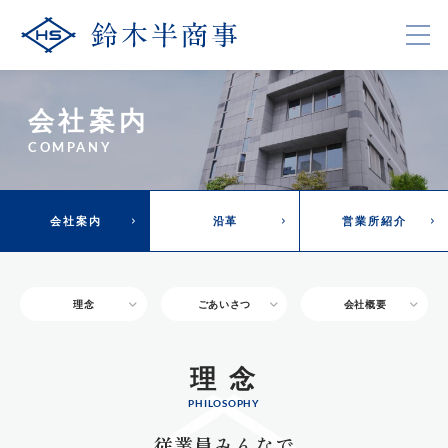
会社案内
COMPANY
会社案内
沿革
営業所紹介
理念
ごあいさつ
会社概要
理 念
PHILOSOPHY
従業員みんなで