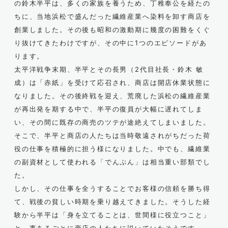
の鈴木半平は、多くの家族を養うため、丁稚奉公を経たの
ちに、当地浜松で盛んだった繊維産業へ染料を卸す商店を
創業しました。その後も昭和の激動期に幾度の困難をくぐ
り抜けてきたわけですが、その中に1つのエピソードがあ
ります。
太平洋戦争末期、半平とその長男（2代目社長・鈴木 敏
成）は「赤紙」を受けて応召され、商店は開店休業状態に
なりました。その後終戦を迎え、荒廃した浜松の繊維産業
が再出発を期する中で、半平の復員が大幅に遅れてしま
い、その間に既存の商売のツテが途絶えてしまいました。
そこで、半平と商店の人たちは当時敬遠されがちだった荷
役の仕事を積極的に担う様になりました。中でも、繊維業
の副資材として使われる「でんぷん」は相当重い部類でし
た。
しかし、その仕事を全うすることでお客様の信頼を勝ち得
て、戦後の貧しい時期を乗り越えてきました。そうした経
験から半平は「身を立てることは、世間様に役立つこと」