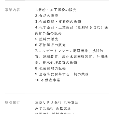
事業内容
澱粉・加工澱粉の販売
食品の販売
合成樹脂・接着剤の販売
化学薬品・工業薬品（毒劇物を含む）医
薬部外品の販売
塗料の販売
石油製品の販売
コルゲートマシーン周辺機器、洗浄装
置、製糊装置、炭化水素回収装置、計測機
器、排水処理装置の販売
包装資材の販売
全各号に付帯する一切の業務
不動産事業
取引銀行
三菱ＵＦＪ銀行 浜松支店
みずほ銀行 浜松支店