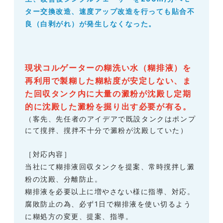
ター交換改造、速度アップ改造を行っても貼合不
良（白剥がれ）が発生しなくなった。
現状コルゲーターの糊洗い水（糊排液）を
再利用で製糊した糊粘度が安定しない、ま
た回収タンク内に大量の澱粉が沈殿し定期
的に沈殿した澱粉を掘り出す必要が有る。
（客先、先任者のアイデアで既設タンクはポンプ
にて撹拌、撹拌不十分で澱粉が沈殿していた）
［対応内容］
当社にて糊排液回収タンクを提案、常時撹拌し澱
粉の沈殿、分離防止。
糊排液を必要以上に増やさない様に指導、対応。
腐敗防止の為、必ず1日で糊排液を使い切るよう
に糊処方の変更、提案、指導。