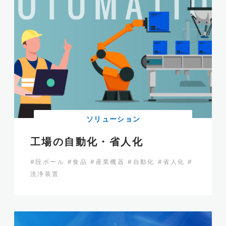
ソリューション
工場の自動化・省人化
#段ボール
#食品
#産業機器
#自動化
#省人化
#
洗浄装置