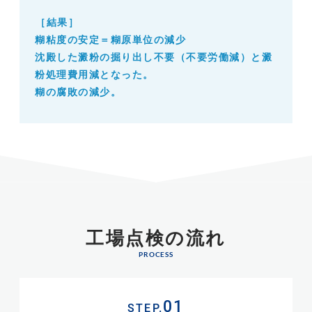
［結果］
糊粘度の安定＝糊原単位の減少
沈殿した澱粉の掘り出し不要（不要労働減）と澱
粉処理費用減となった。
糊の腐敗の減少。
工場点検の流れ
PROCESS
STEP.